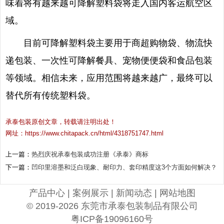
味着将有越来越可降解塑料袋将走入国内客运航空区
域。
目前可降解塑料袋主要用于商超购物袋、物流快
递包装、一次性可降解餐具、宠物便便袋和食品包装
等领域。相信未来，应用范围将越来越广，最终可以
替代所有传统塑料袋。
承泰包装原创文章，转载请注明出处！
网址：https://www.chitapack.cn/html/4318751747.html
上一篇：
热烈庆祝承泰包装成功注册《承泰》商标
下一篇：
凹印里溶墨和泛白现象、耐印力、套印精度这3个方面如何解决？
产品中心
|
案例展示
|
新闻动态
|
网站地图
© 2019-2026 东莞市承泰包装制品有限公司
粤ICP备19096160号