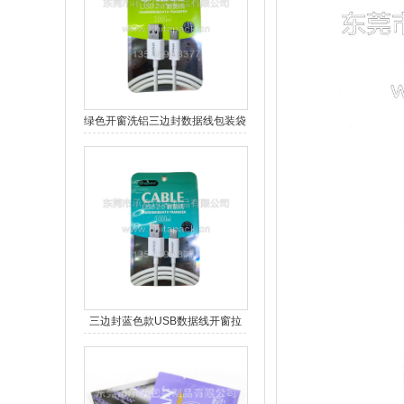
绿色开窗洗铝三边封数据线包装袋
三边封蓝色款USB数据线开窗拉