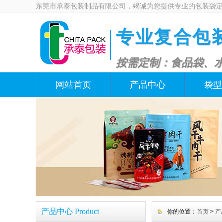
东莞市承泰包装制品有限公司，竭诚为您提供专业的包装袋
专业复合包
按需定制：食品袋、水
网站首页
产品中心
袋型
产品中心 Product
你的位置：
首页
>
产