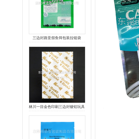
三边封路亚假鱼饵包装拉链袋
林川一目金色印刷三边封镀铝玩具