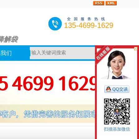
全国服务热线
135-4699-1629
降解袋
系我们
QQ交谈
扫描添加微信