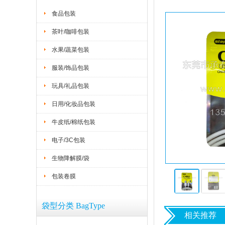
食品包装
茶叶/咖啡包装
水果/蔬菜包装
服装/饰品包装
玩具/礼品包装
日用/化妆品包装
牛皮纸/棉纸包装
电子/3C包装
生物降解膜/袋
包装卷膜
袋型分类 BagType
相关推荐