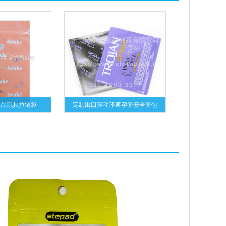
食品玩具拉链袋
定制出口震动环避孕套安全套包