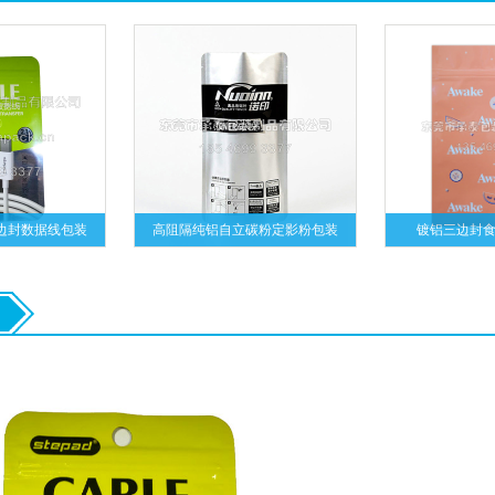
边封数据线包装
高阻隔纯铝自立碳粉定影粉包装
镀铝三边封